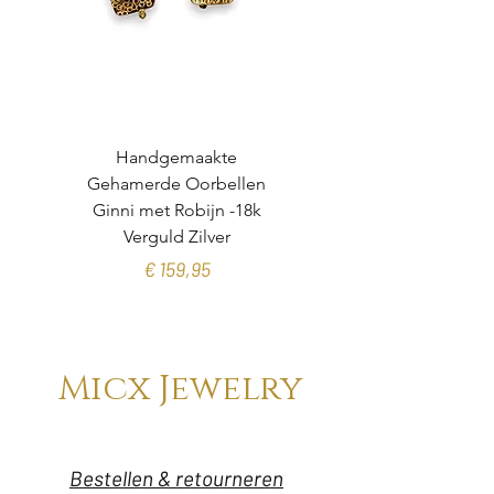
Handgemaakte
Gehamerde Oorbellen
organische toermalijn
Ginni met Robijn -18k
Verguld Zilver
Prijs
€ 159,95
Micx Jewelry
Bestellen & retourneren