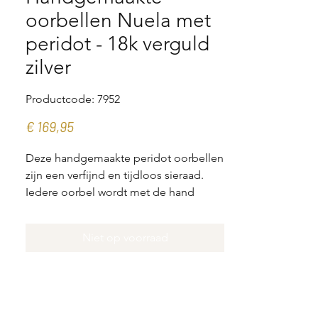
oorbellen Nuela met
peridot - 18k verguld
zilver
Productcode: 7952
Prijs
€ 169,95
Deze handgemaakte peridot oorbellen
zijn een verfijnd en tijdloos sieraad.
Iedere oorbel wordt met de hand
vervaardigd uit sterling zilver en
afgewerkt met een duurzame laag van
Niet op voorraad
18 karaat goud (3 micron).
De frisse, groene kleur en de
schitterende facetten van de periodot
zorgen voor een levendige uitstraling.