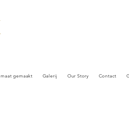
X
 maat gemaakt
Galerij
Our Story
Contact
G