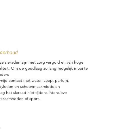
Aan de onderzijde van de zetting
geven drie kleine bolletjes de
oorbellen een subtiel en elegant
detail.
Met een totale lengte van 2,5 cm zijn
deze oorbellen licht, comfortabel en
derhoud
geschikt om iedere dag te dragen,
maar ook perfect voor een bijzondere
e sieraden zijn met zorg verguld en van hoge
gelegenheid.
liteit. Om de goudlaag zo lang mogelijk mooi te
uden:
mijd contact met water, zeep, parfum,
dylotion en schoonmaakmiddelen
ag het sieraad niet tijdens intensieve
kzaamheden of sport.
.