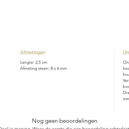
Afmetingen
On
Lengte: 2,5 cm
Onz
Afmeting steen: 8 x 6 mm
kwa
ho
Ver
bo
Dra
wer
Nog geen beoordelingen
Deel je mening. Wees de eerste die een beoordeling achterlaat