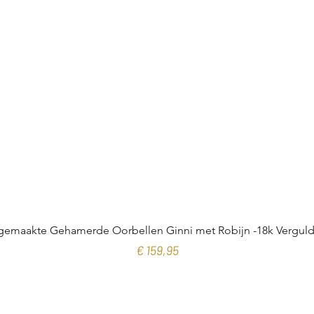
emaakte Gehamerde Oorbellen Ginni met Robijn -18k Verguld 
Prijs
€ 159,95