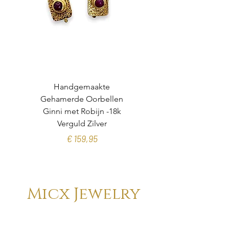
Een perfect sieraad voor liefhebbers
van handgemaakte sieraden,
bijzondere edelstenen en exclusieve
ontwerpen.
Handgemaakte
Gehamerde Oorbellen
organische toermalijn
Ginni met Robijn -18k
Verguld Zilver
Prijs
€ 159,95
Micx Jewelry