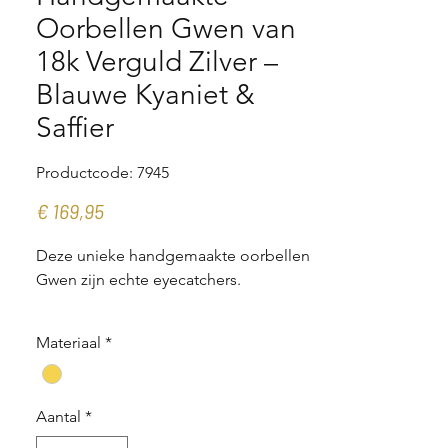
Oorbellen Gwen van
18k Verguld Zilver –
Blauwe Kyaniet &
Saffier
Productcode: 7945
Prijs
€ 169,95
Deze unieke handgemaakte oorbellen
Gwen zijn echte eyecatchers.
De oorbellen combineren de
Materiaal
*
rustgevende, diepblauwe kleur van
kyaniet met de warme, subtiele tint van
een abrikooskleurige saffiertje.
Aantal
*
De oorbellen zijn eerst in zilver