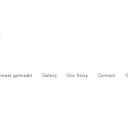
X
 maat gemaakt
Galerij
Our Story
Contact
G