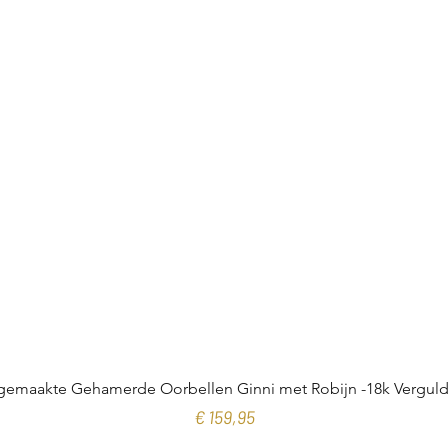
emaakte Gehamerde Oorbellen Ginni met Robijn -18k Verguld 
Prijs
€ 159,95