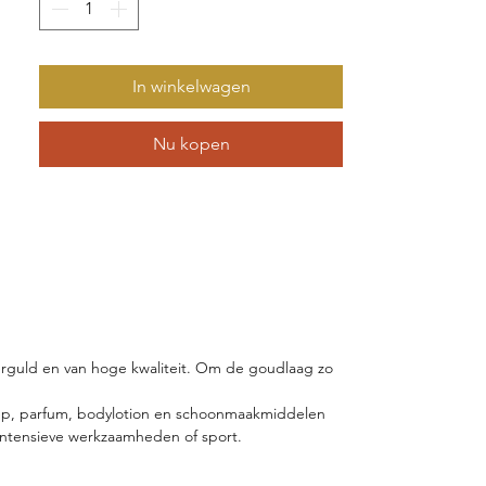
vervaardigd en vervolgens voorzien van
een rijke, dikke laag 18k goud (5
micron).
In winkelwagen
De geborstelde finish geeft het sieraad
een eigentijdse, matte uitstraling die
Nu kopen
perfect past bij elke stijl.
Met een totale lengte van 3 cm vallen
ze precies op, terwijl het unieke
karakter van de gebruikte edelstenen
garandeert dat je een echt one-of-a-
kind sieraad draagt.
erguld en van hoge kwaliteit. Om de goudlaag zo
eep, parfum, bodylotion en schoonmaakmiddelen
 intensieve werkzaamheden of sport.