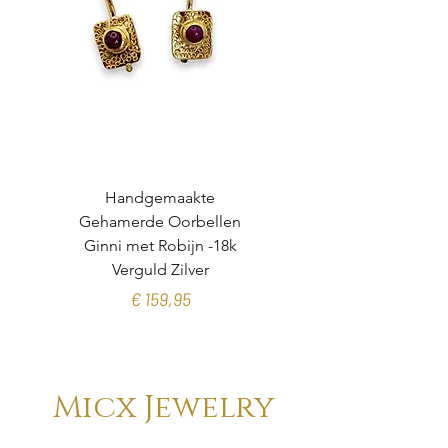
Handgemaakte
Gehamerde Oorbellen
organische toermalijn
Ginni met Robijn -18k
Verguld Zilver
Prijs
€ 159,95
Micx Jewelry