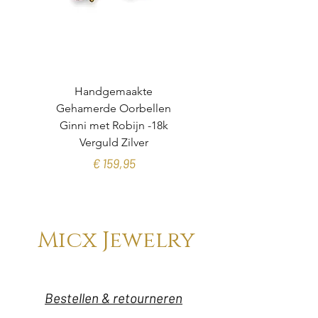
Handgemaakte
Gehamerde Oorbellen
organische toermalijn
Ginni met Robijn -18k
Verguld Zilver
Prijs
€ 159,95
Micx Jewelry
Bestellen & retourneren