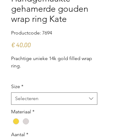
gehamerde gouden
wrap ring Kate
Productcode: 7694
Prijs
€ 40,00
Prachtige unieke 14k gold filled wrap
ring.
De ring is gemaakt van 14k gold filled
Size
*
draad. Hij is aan de voorkant
gehamerd, wat hem een rustieke
Selecteren
uitstraling geeft.
Materiaal
*
De ring is in meerdere maten
verkrijgbaar.
Aantal
*