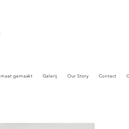
X
 maat gemaakt
Galerij
Our Story
Contact
G