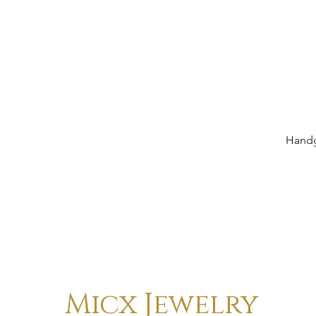
Handg
Micx Jewelry