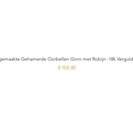
emaakte Gehamerde Oorbellen Ginni met Robijn -18k Verguld 
Prijs
€ 159,95