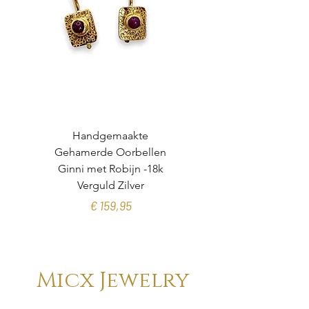
Handgemaakte
Gehamerde Oorbellen
organische toermalijn
Ginni met Robijn -18k
Verguld Zilver
Prijs
€ 159,95
Micx Jewelry