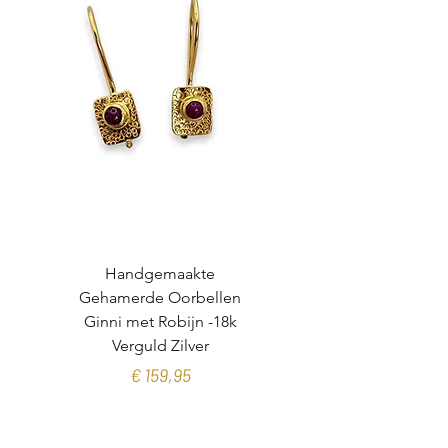
dan in overleg naar jouw wens worden
gemaakt.
Let wel: Wij adviseren een maatje
groter te nemen bij deze brede ring.
Handgemaakte
Gehamerde Oorbellen
organische toermalijn
Ginni met Robijn -18k
Verguld Zilver
Prijs
€ 159,95