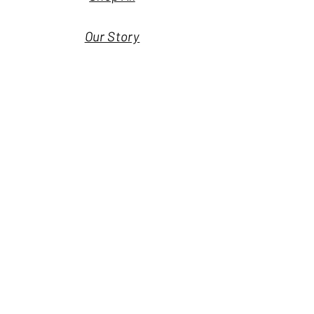
Our Story
Our Craft
Nieuwsbrief
Contact
Blijf op de 
hoogte!
Email
(Vereist)