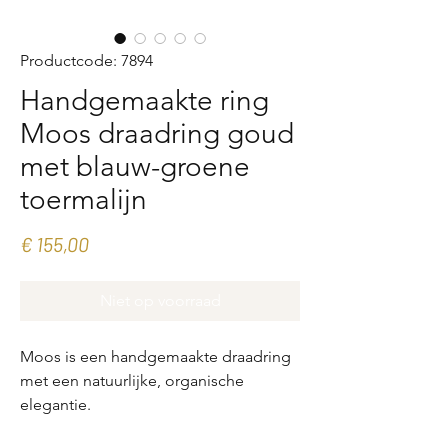
Productcode: 7894
Handgemaakte ring
Moos draadring goud
met blauw-groene
toermalijn
Prijs
€ 155,00
Niet op voorraad
Moos is een handgemaakte draadring
met een natuurlijke, organische
elegantie.
De fijne draadvorm is speels met elkaar