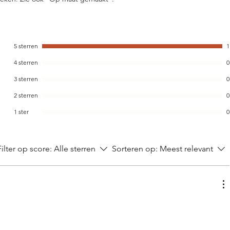
5 sterren
1
4 sterren
0
3 sterren
0
2 sterren
0
1 ster
0
Filter op score:
Alle sterren
Sorteren op:
Meest relevant