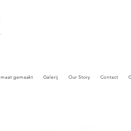
X
 maat gemaakt
Galerij
Our Story
Contact
G