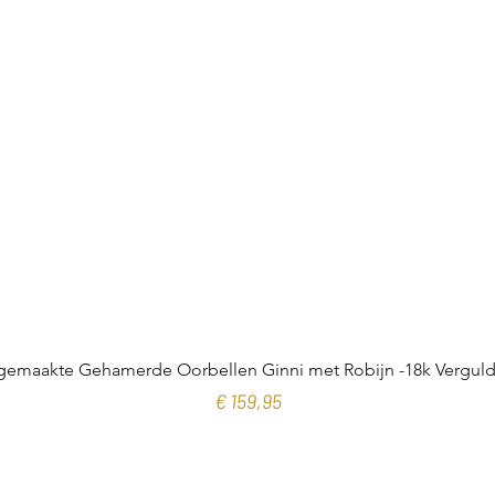
emaakte Gehamerde Oorbellen Ginni met Robijn -18k Verguld 
Prijs
€ 159,95