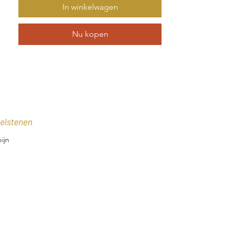
enkel paar hetzelfde is.
In winkelwagen
Naast robijnen zijn deze oorbellen ook
Nu kopen
verkrijgbaar met andere edelstenen,
zodat je de perfecte match kunt vinden
voor elke gelegenheid.
Met de Oorbellen Florence voeg je
een vleugje luxe en elegantie toe aan
elke outfit.
elstenen
ijn