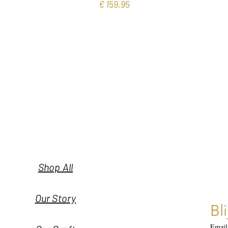
Prijs
€ 159,95
Shop All
Our Story
Bl
Email