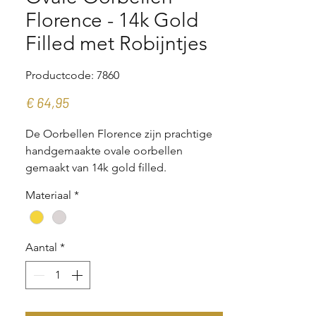
Florence - 14k Gold
Filled met Robijntjes
Productcode: 7860
Prijs
€ 64,95
De Oorbellen Florence zijn prachtige
handgemaakte ovale oorbellen
gemaakt van 14k gold filled.
Materiaal
*
De oorbellen zijn versierd met kleine
robijnen kraaltjes die zijn geweven met
goud draad, waardoor ze een unieke
Aantal
*
en sierlijke uitstraling hebben.
Elk paar oorbellen is met zorg en
precisie gemaakt, waardoor geen