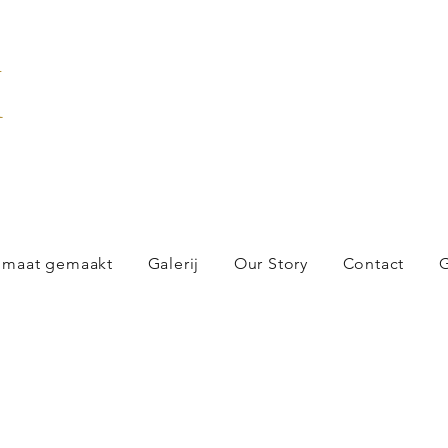
X
 maat gemaakt
Galerij
Our Story
Contact
G