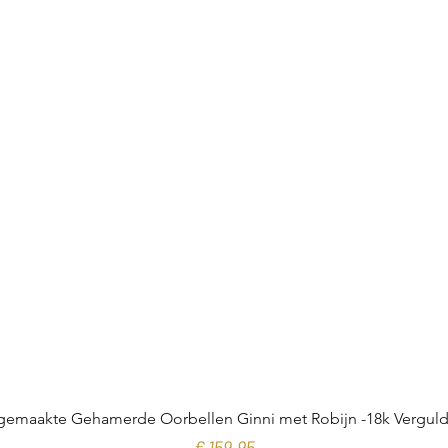
emaakte Gehamerde Oorbellen Ginni met Robijn -18k Verguld 
Prijs
€ 159,95