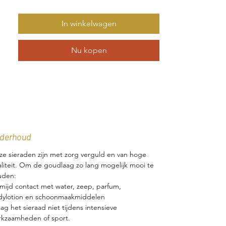
facetgeslepen groene onyx en een
klein gouden bolletje, wat een speels
In winkelwagen
detail toevoegt.
Nu kopen
Met hun afmeting van 10 mm zijn deze
oorbellen groot genoeg om op te
vallen, maar behouden ze toch een
ingetogen uitstraling.
Ideaal voor elke gelegenheid, zijn deze
unieke oorbellen perfect voor wie
derhoud
houdt van sieraden die een
persoonlijke en luxueuze touch geven
e sieraden zijn met zorg verguld en van hoge
aan elke outfit.
liteit. Om de goudlaag zo lang mogelijk mooi te
uden:
mijd contact met water, zeep, parfum,
Beschikbaarheid:
dylotion en schoonmaakmiddelen
1 paar
ag het sieraad niet tijdens intensieve
Levertijd: 3-5 werkdagen.
kzaamheden of sport.