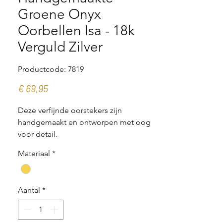
Groene Onyx
Oorbellen Isa - 18k
Verguld Zilver
Productcode: 7819
Prijs
€ 69,95
Deze verfijnde oorstekers zijn
handgemaakt en ontworpen met oog
voor detail.
Materiaal
*
Vervaardigd uit zilver en verguld met
een 3 micron dikke laag 18k goud,
stralen ze een warme, luxe elegantie
Aantal
*
uit.
Het ontwerp bestaat uit een prachtige,