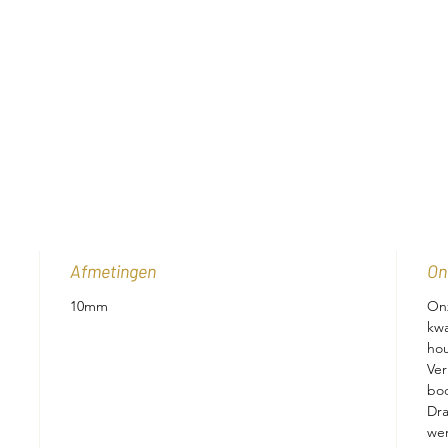
Afmetingen
On
10mm
Onz
kwa
ho
Ver
bo
Dra
wer