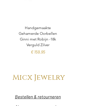
Handgemaakte
Gehamerde Oorbellen
organische toermalijn
Ginni met Robijn -18k
Verguld Zilver
Prijs
€ 159,95
Micx Jewelry
Bestellen & retourneren