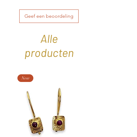
Elk paar is uniek en straalt tijdloze
schoonheid uit.
Geef een beoordeling
Handgemaakt in eigen atelier.
Alle
producten
New
New