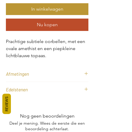
In winkelwagen
Nu kopen
Prachtige subtiele oorbellen, met een
ovale amethist en een piepkleine
lichtblauwe topaas.
Vervaardigd in 925 zilver en vervolgens
Afmetingen
verguld met een laag van 3 micron dik
18k goud, voor duurzaamheid en
2,5 cm
Edelstenen
elegantie.
REVIEWS
Amathist en Topaas
De amethist is 6x8 mm en de topaas is
3mm en facetgeslepen voor een
Nog geen beoordelingen
prachtige glans. De totale lengte van
Deel je mening. Wees de eerste die een
de oorbel is 2½ cm.
beoordeling achterlaat.