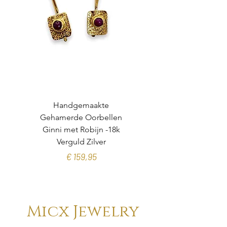
Handgemaakte
Gehamerde Oorbellen
organische toermalijn
Ginni met Robijn -18k
Verguld Zilver
Prijs
€ 159,95
Micx Jewelry