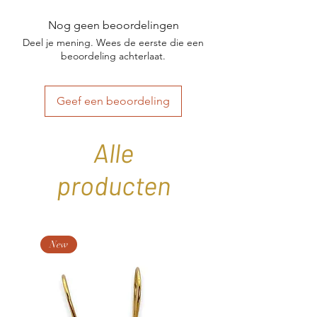
een ander materiaal, dan kan de levertijd
Een tijdloos ontwerp met karakter –
variëren van 2 tot 16 weken. Zie ook "Op
Nog geen beoordelingen
elegant, solide en geschikt voor
maat gemaakt".
Deel je mening. Wees de eerste die een
dagelijks gebruik.
beoordeling achterlaat.
Verkrijgbaar in meerdere maten.
Geef een beoordeling
Alle
producten
New
New